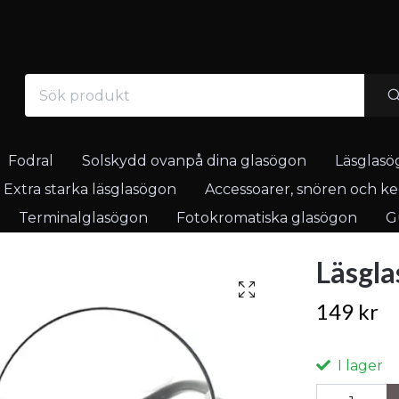
Fodral
Solskydd ovanpå dina glasögon
Läsglasö
Extra starka läsglasögon
Accessoarer, snören och ked
Terminalglasögon
Fotokromatiska glasögon
Gu
Läsgla
149 kr
I lager