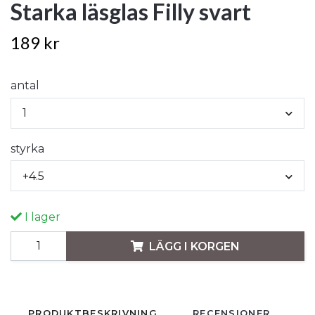
Starka läsglas Filly svart
189 kr
antal
1
styrka
+4.5
I lager
LÄGG I KORGEN
PRODUKTBESKRIVNING
RECENSIONER