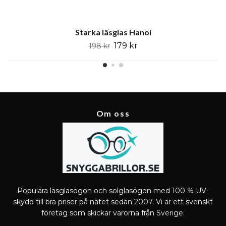
Starka läsglas Hanoi
179 kr
198 kr
Om oss
Populära läsglasögon och solglasögon med 100 % UV-
skydd till bra priser på nätet sedan 2007. Vi är ett svenskt
företag som skickar varorna från Sverige.