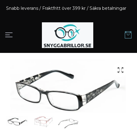
Snabb leverans / Fraktfritt över 399 kr / Säkra betalningar