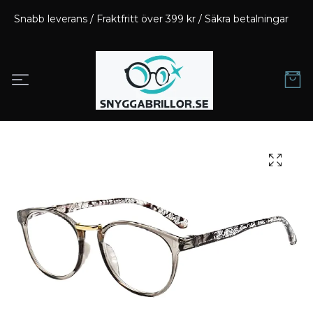
Snabb leverans / Fraktfritt över 399 kr / Säkra betalningar