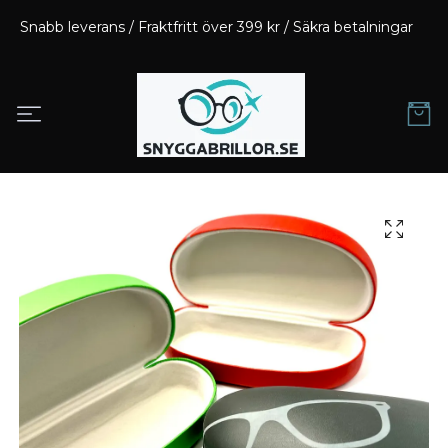
Snabb leverans / Fraktfritt över 399 kr / Säkra betalningar