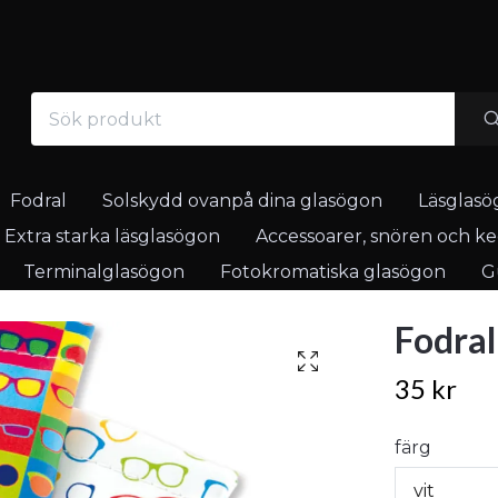
Fodral
Solskydd ovanpå dina glasögon
Läsglasö
Extra starka läsglasögon
Accessoarer, snören och ked
Terminalglasögon
Fotokromatiska glasögon
Gu
Fodral
35 kr
färg
vit