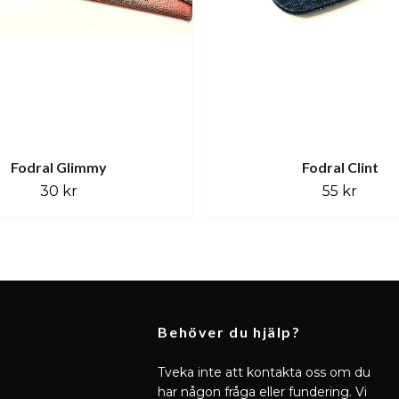
Fodral Glimmy
Fodral Clint
30 kr
55 kr
Behöver du hjälp?
Tveka inte att kontakta oss om du
har någon fråga eller fundering. Vi