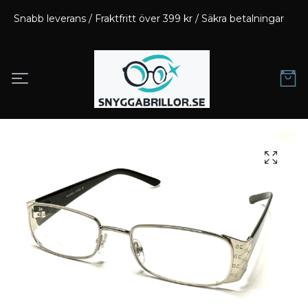
Snabb leverans / Fraktfritt över 399 kr / Säkra betalningar