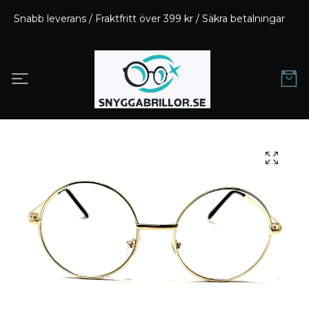
Snabb leverans / Fraktfritt över 399 kr / Säkra betalningar