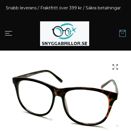
Snabb leverans / Fraktfritt över 399 kr / Säkra betalningar