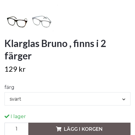
Klarglas Bruno , finns i 2
färger
129 kr
färg
svart
I lager
LÄGG I KORGEN