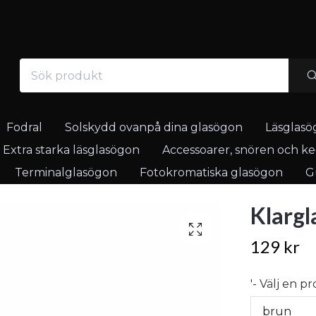
Fodral
Solskydd ovanpå dina glasögon
Läsglasö
Extra starka läsglasögon
Accessoarer, snören och ked
Terminalglasögon
Fotokromatiska glasögon
Gu
Klargl
129 kr
'- Välj en p
brun