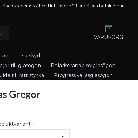
Snabb leverans / Fraktfritt över 399 kr / Säkra betalningar
VARUKORG
gon med solskydd
jor till glasögon
Polariserande solglasögon
ide till rätt styrka
Progressiva läsglasögon
as Gregor
roduktvariant -