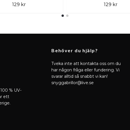
129 kr
129 kr
Behöver du hjälp?
Tveka inte att kontakta oss om du
har någon fråga eller fundering. Vi
svarar alltid så snabbt vi kan!
snyggabrillor@live.se
 100 % UV-
r ett
erige.