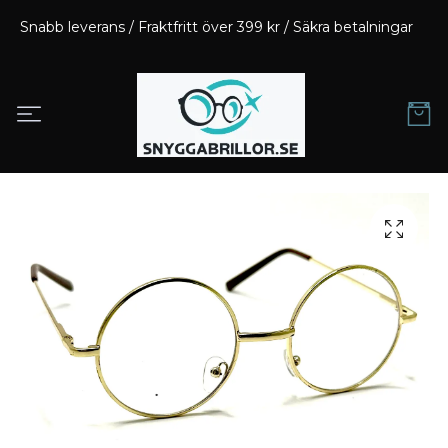
Snabb leverans / Fraktfritt över 399 kr / Säkra betalningar