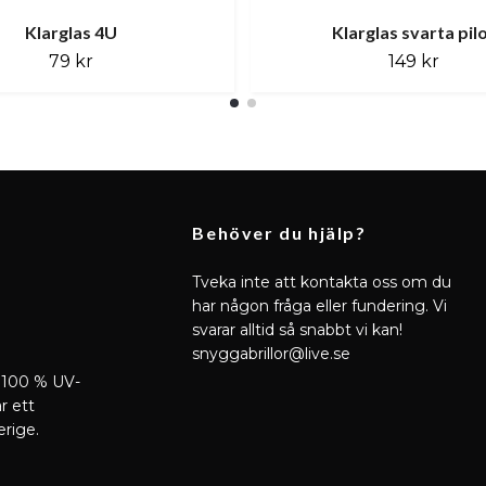
Klarglas 4U
Klarglas svarta pil
79 kr
149 kr
Behöver du hjälp?
Tveka inte att kontakta oss om du
har någon fråga eller fundering. Vi
svarar alltid så snabbt vi kan!
snyggabrillor@live.se
 100 % UV-
r ett
erige.