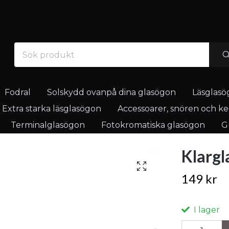
Fodral
Solskydd ovanpå dina glasögon
Läsglasö
Extra starka läsglasögon
Accessoarer, snören och ked
Terminalglasögon
Fotokromatiska glasögon
Gu
Klargl
149 kr
I lager