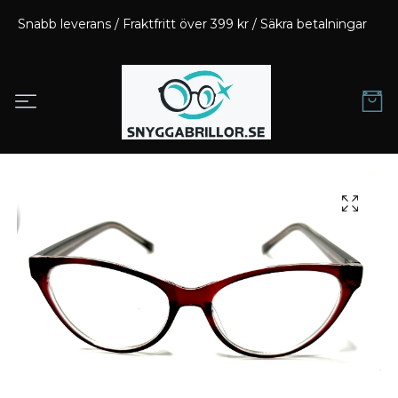
Snabb leverans / Fraktfritt över 399 kr / Säkra betalningar