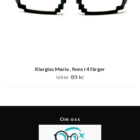
Klarglas Mario , finns i 4 färger
89 kr
129 kr
Om oss