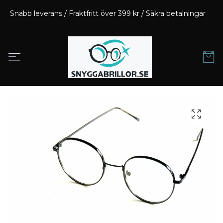
Snabb leverans / Fraktfritt över 399 kr / Säkra betalningar