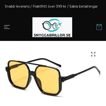
Snabb leverans / Fraktfritt över 399 kr / Säkra betalningar