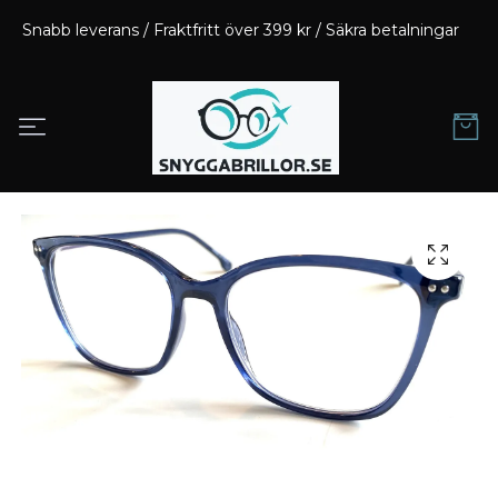
Snabb leverans / Fraktfritt över 399 kr / Säkra betalningar