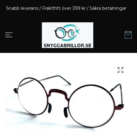
Snabb leverans / Fraktfritt över 399 kr / Säkra betalningar