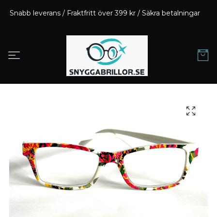
Snabb leverans / Fraktfritt över 399 kr / Säkra betalningar