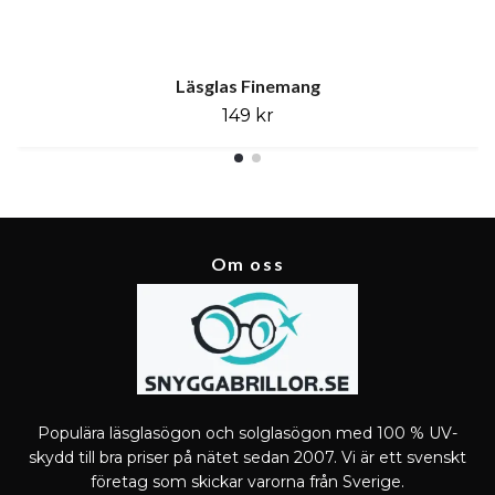
Läsglas Finemang
149 kr
Om oss
Populära läsglasögon och solglasögon med 100 % UV-
skydd till bra priser på nätet sedan 2007. Vi är ett svenskt
företag som skickar varorna från Sverige.