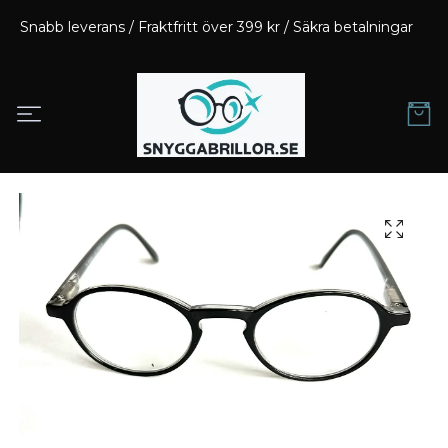
Snabb leverans / Fraktfritt över 399 kr / Säkra betalningar