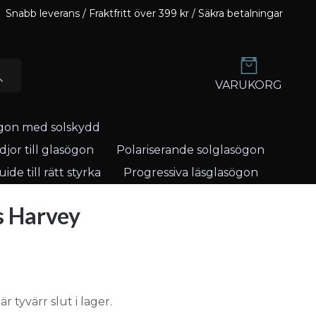
Snabb leverans / Fraktfritt över 399 kr / Säkra betalningar
VARUKORG
gon med solskydd
jor till glasögon
Polariserande solglasögon
ide till rätt styrka
Progressiva läsglasögon
s Harvey
 tyvärr slut i lager.