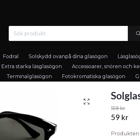
Fodral
Solskydd ovanpå dina glasögon
Läsglasö
Extra starka läsglasögon
Accessoarer, snören och ked
Terminalglasögon
Fotokromatiska glasögon
Gu
Solgla
159 kr
59 kr
Produkten är