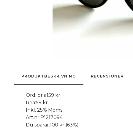
PRODUKTBESKRIVNING
RECENSIONER
Ord. pris:
159 kr
Rea:
59 kr
Inkl. 25% Moms
Art.nr:
P1217094
Du sparar:
100 kr (63%)