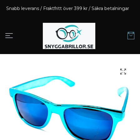
Snabb leverans / Fraktfritt över 399 kr / Säkra betalningar