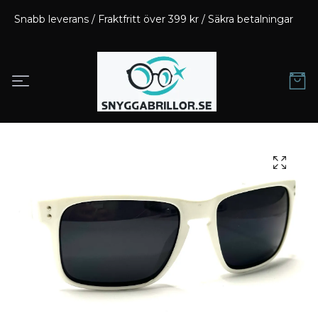
Snabb leverans / Fraktfritt över 399 kr / Säkra betalningar