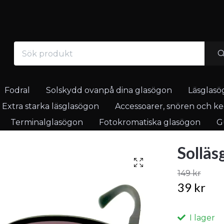
Fodral
Solskydd ovanpå dina glasögon
Läsglasö
Extra starka läsglasögon
Accessoarer, snören och ked
Terminalglasögon
Fotokromatiska glasögon
Gu
Solläs
149 kr
39 kr
I lager