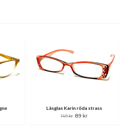
gne
Läsglas Karin röda strass
89 kr
149 kr