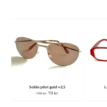
Solläs pilot guld +2,5
L
79 kr
198 kr