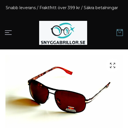
Snabb leverans / Fraktfritt över 399 kr / Säkra betalningar