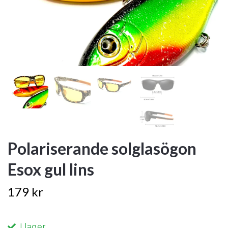
Polariserande solglasögon
Esox gul lins
179 kr
I lager