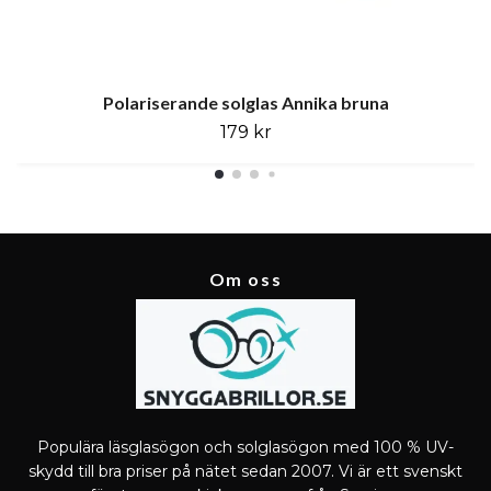
Polariserande solglas Annika bruna
179 kr
Om oss
Populära läsglasögon och solglasögon med 100 % UV-
skydd till bra priser på nätet sedan 2007. Vi är ett svenskt