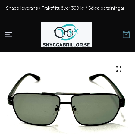
Snabb leverans / Fraktfritt över 399 kr / Säkra betalningar