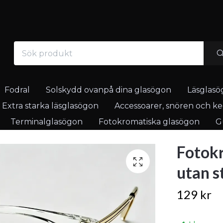
Fodral
Solskydd ovanpå dina glasögon
Läsglasö
Extra starka läsglasögon
Accessoarer, snören och ked
Terminalglasögon
Fotokromatiska glasögon
Gu
Fotokr
utan s
129 kr