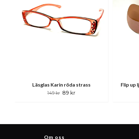
Läsglas Karin röda strass
Flip up 
89 kr
149 kr
Om oss