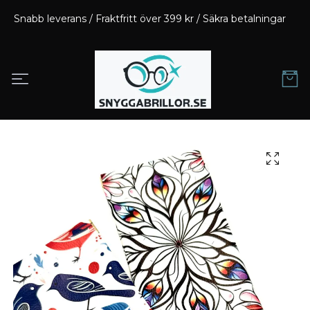
Snabb leverans / Fraktfritt över 399 kr / Säkra betalningar