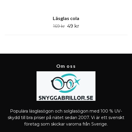
Läsglas cola
49 kr
169 kr
Om oss
Populära läsglasögon och solglasögon med 100 % UV-
skydd till bra priser på nätet sedan 2007. Vi är ett svenskt
företag som skickar varorna från Sverige.