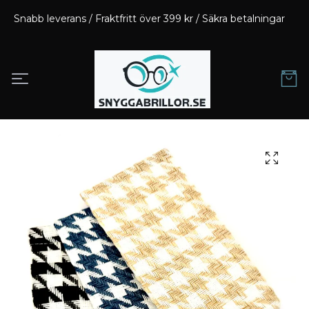
Snabb leverans / Fraktfritt över 399 kr / Säkra betalningar