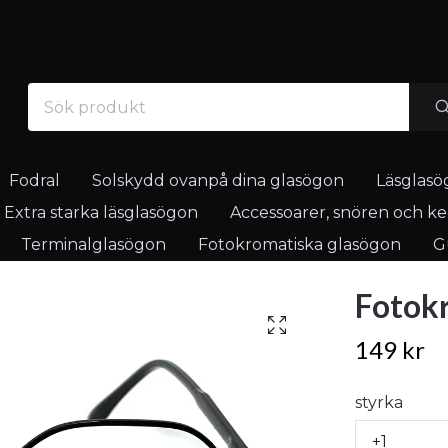
Fodral
Solskydd ovanpå dina glasögon
Läsglasö
Extra starka läsglasögon
Accessoarer, snören och ked
Terminalglasögon
Fotokromatiska glasögon
Gu
Fotokr
149 kr
styrka
+1