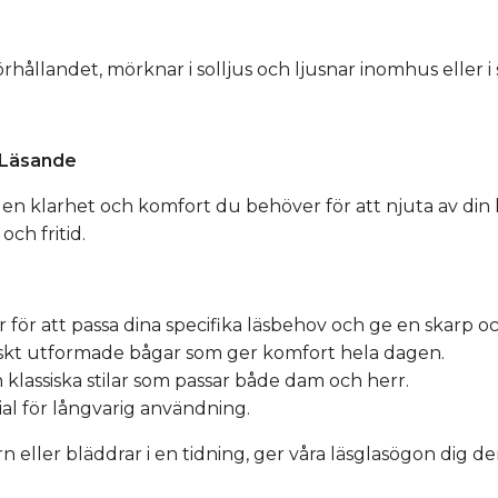
örhållandet, mörknar i solljus och ljusnar inomhus eller i
t Läsande
den klarhet och komfort du behöver för att njuta av din 
och fritid.
or för att passa dina specifika läsbehov och ge en skarp oc
skt utformade bågar som ger komfort hela dagen.
 klassiska stilar som passar både dam och herr.
ial för långvarig användning.
n eller bläddrar i en tidning, ger våra läsglasögon dig d