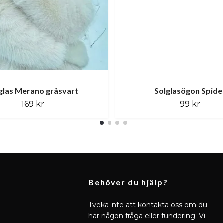
glas Merano gråsvart
Solglasögon Spide
169 kr
99 kr
Behöver du hjälp?
Tveka inte att kontakta oss om du
har någon fråga eller fundering. Vi