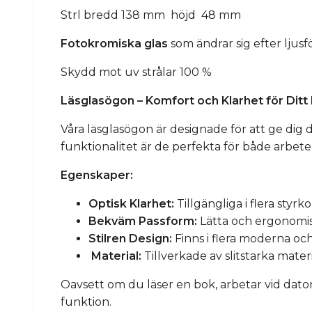
Strl bredd 138 mm höjd 48 mm
Fotokromiska glas
som ändrar sig efter ljusf
Skydd mot uv strålar 100 %
Läsglasögon – Komfort och Klarhet för Dit
Våra läsglasögon är designade för att ge dig 
funktionalitet är de perfekta för både arbete 
Egenskaper:
Optisk Klarhet:
Tillgängliga i flera styrk
Bekväm Passform:
Lätta och ergonomi
Stilren Design:
Finns i flera moderna och
Material:
Tillverkade av slitstarka mater
Oavsett om du läser en bok, arbetar vid dator
funktion.