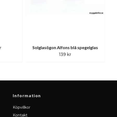
r
Solglasögon Alfons blå spegelglas
So
139 kr
Information
Köpvillkor
Kontakt