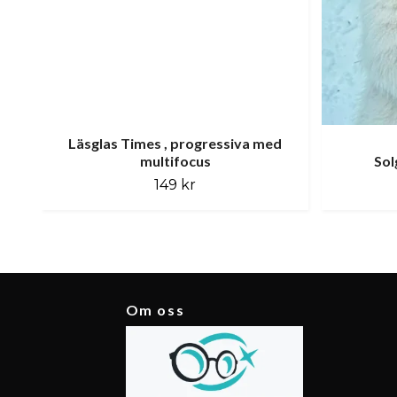
Läsglas Times , progressiva med
multifocus
Sol
149 kr
Om oss