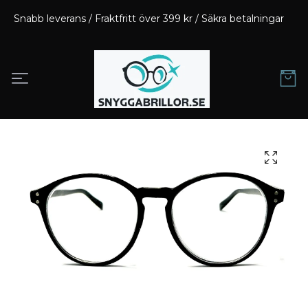
Snabb leverans / Fraktfritt över 399 kr / Säkra betalningar