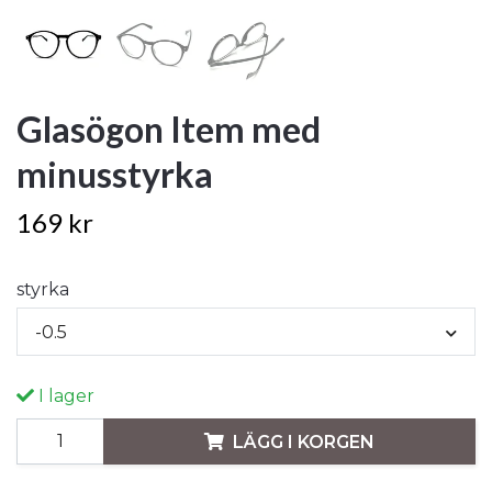
Glasögon Item med
minusstyrka
169 kr
styrka
-0.5
I lager
LÄGG I KORGEN