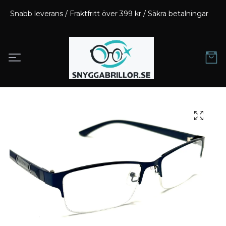
Snabb leverans / Fraktfritt över 399 kr / Säkra betalningar