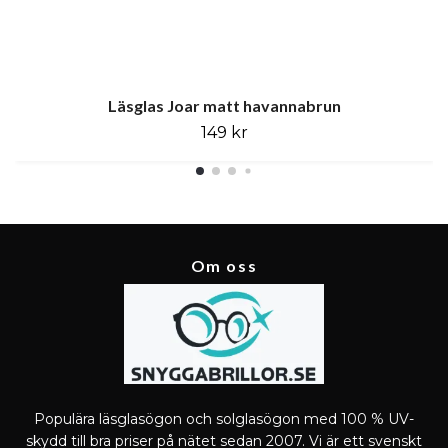
Läsglas Joar matt havannabrun
149 kr
Om oss
Populära läsglasögon och solglasögon med 100 % UV-
skydd till bra priser på nätet sedan 2007. Vi är ett svenskt