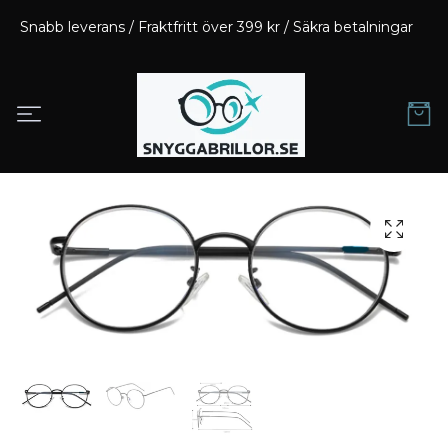
Snabb leverans / Fraktfritt över 399 kr / Säkra betalningar