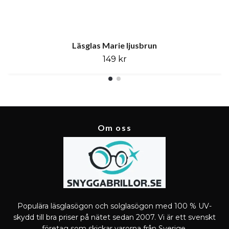
Läsglas Marie ljusbrun
149 kr
Om oss
Populära läsglasögon och solglasögon med 100 % UV-
skydd till bra priser på nätet sedan 2007. Vi är ett svenskt
företag som skickar varorna från Sverige.