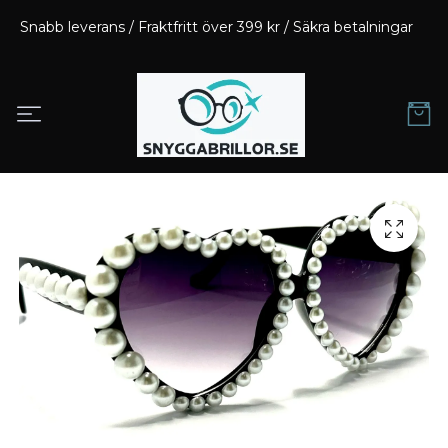
Snabb leverans / Fraktfritt över 399 kr / Säkra betalningar