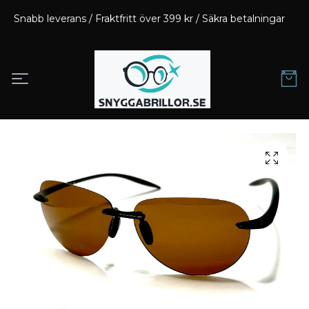
Snabb leverans / Fraktfritt över 399 kr / Säkra betalningar