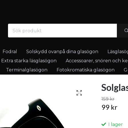
Fodral
Solskydd ovanpå dina glasögon
Läsglasö
Extra starka läsglasögon
Accessoarer, snören och ked
Terminalglasögon
Fotokromatiska glasögon
Gu
Solgla
159 kr
99 kr
I lager