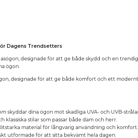
 för Dagens Trendsetters
ögon, designade för att ge både skydd och en trendig sti
na ögon.
n, designade för att ge både komfort och ett modernt ut
m skyddar dina ögon mot skadliga UVA- och UVB-strålar
ch klassiska stilar som passar både dam och herr.
slitstarka material för långvarig användning och komfort.
kt utformade för att sitta bekvämt hela dagen.