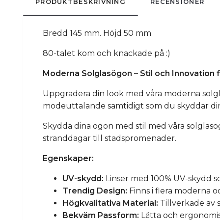
PRODUKTBESKRIVNING
RECENSIONER
Bredd 145 mm. Höjd 50 mm
80-talet kom och knackade på :)
Moderna Solglasögon – Stil och Innovation
Uppgradera din look med våra moderna solglas
modeuttalande samtidigt som du skyddar di
Skydda dina ögon med stil med våra solglasögo
stranddagar till stadspromenader.
Egenskaper:
UV-skydd:
Linser med 100% UV-skydd so
Trendig Design:
Finns i flera moderna o
Högkvalitativa Material:
Tillverkade av 
Bekväm Passform:
Lätta och ergonomis