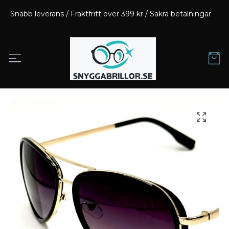
Snabb leverans / Fraktfritt över 399 kr / Säkra betalningar