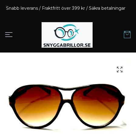
Snabb leverans / Fraktfritt över 399 kr / Säkra betalningar