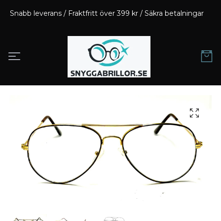
Snabb leverans / Fraktfritt över 399 kr / Säkra betalningar