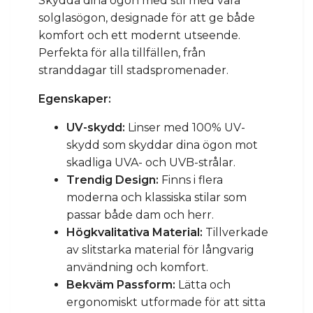
Skydda dina ögon med stil med våra
solglasögon, designade för att ge både
komfort och ett modernt utseende.
Perfekta för alla tillfällen, från
stranddagar till stadspromenader.
Egenskaper:
UV-skydd:
Linser med 100% UV-
skydd som skyddar dina ögon mot
skadliga UVA- och UVB-strålar.
Trendig Design:
Finns i flera
moderna och klassiska stilar som
passar både dam och herr.
Högkvalitativa Material:
Tillverkade
av slitstarka material för långvarig
användning och komfort.
Bekväm Passform:
Lätta och
ergonomiskt utformade för att sitta