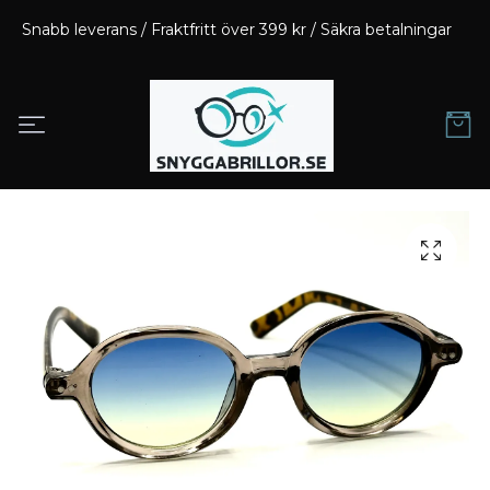
Snabb leverans / Fraktfritt över 399 kr / Säkra betalningar