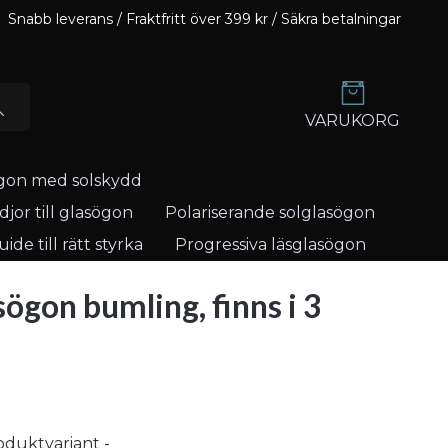
Snabb leverans / Fraktfritt över 399 kr / Säkra betalningar
VARUKORG
gon med solskydd
jor till glasögon
Polariserande solglasögon
ide till rätt styrka
Progressiva läsglasögon
sögon bumling, finns i 3
roduktvariant -