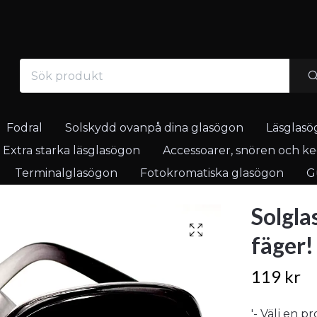
Fodral
Solskydd ovanpå dina glasögon
Läsglasö
Extra starka läsglasögon
Accessoarer, snören och ked
Terminalglasögon
Fotokromatiska glasögon
Gu
Solgla
fäger!
119 kr
'- Välj en p