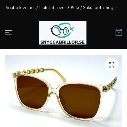
Snabb leverans / Fraktfritt över 399 kr / Säkra betalningar