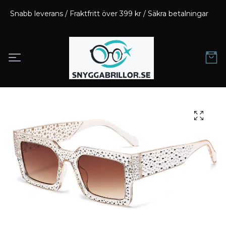
Snabb leverans / Fraktfritt över 399 kr / Säkra betalningar