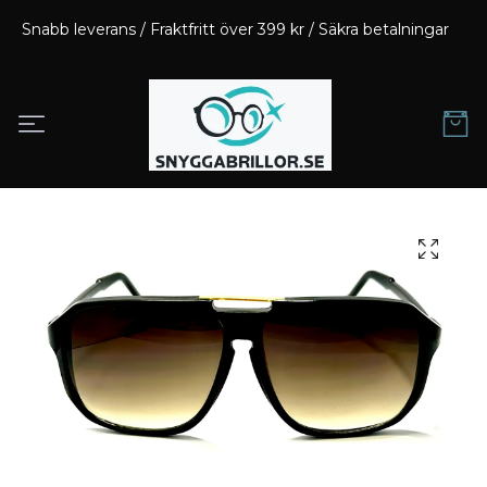
Snabb leverans / Fraktfritt över 399 kr / Säkra betalningar