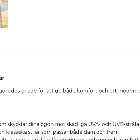
ar
n, designade för att ge både komfort och ett modernt ut
m skyddar dina ögon mot skadliga UVA- och UVB-strålar
ch klassiska stilar som passar både dam och herr.
slitstarka material för långvarig användning och komfort.