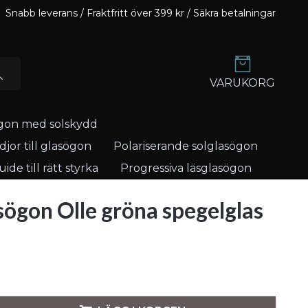
Snabb leverans / Fraktfritt över 399 kr / Säkra betalningar
VARUKORG
gon med solskydd
jor till glasögon
Polariserande solglasögon
ide till rätt styrka
Progressiva läsglasögon
sögon Olle gröna spegelglas