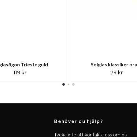
glasögon Trieste guld
Solglas klassiker br
119 kr
79 kr
Behöver du hjälp?
Tveka inte att kontakta oss om du