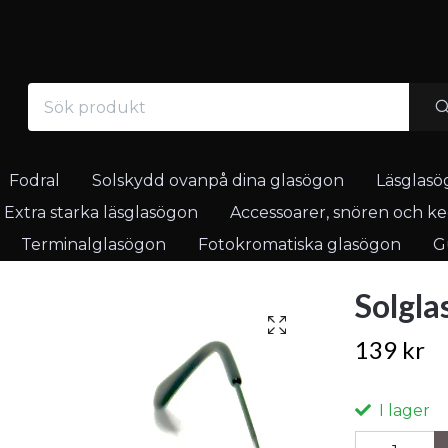
Fodral
Solskydd ovanpå dina glasögon
Läsglasö
Extra starka läsglasögon
Accessoarer, snören och ked
Terminalglasögon
Fotokromatiska glasögon
Gu
Solgla
139 kr
I lager