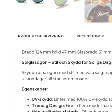
PRODUKTBESKRIVNING
RECENSIONER
Bredd 124 mm höjd 47 mm Glasbredd 51 mm
Solglasögon – Stil och Skydd för Soliga Dag
Skydda dina ögon med stil med våra solglasögo
stranddagar till stadspromenader.
Egenskaper:
UV-skydd:
Linser med 100% UV-skydd so
Trendig Design:
Finns i flera moderna o
Högkvalitativa Material:
Tillverkade av 