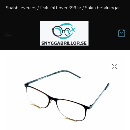
Snabb leverans / Fraktfritt över 399 kr / Säkra betalningar