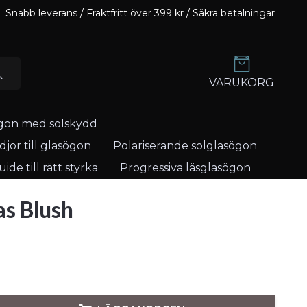
Snabb leverans / Fraktfritt över 399 kr / Säkra betalningar
VARUKORG
gon med solskydd
jor till glasögon
Polariserande solglasögon
ide till rätt styrka
Progressiva läsglasögon
as Blush