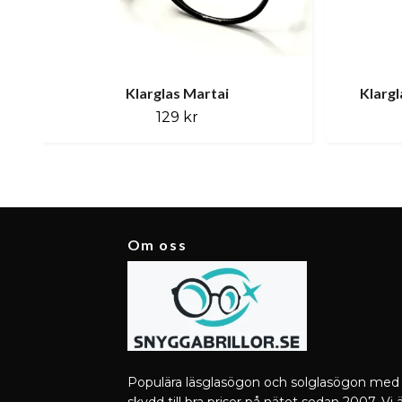
Klarglas Martai
Klargl
129 kr
Om oss
Populära läsglasögon och solglasögon med