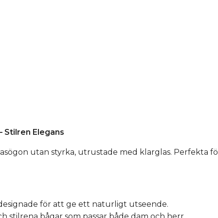
 Stilren Elegans
asögon utan styrka, utrustade med klarglas. Perfekta fö
, designade för att ge ett naturligt utseende.
och stilrena bågar som passar både dam och herr.