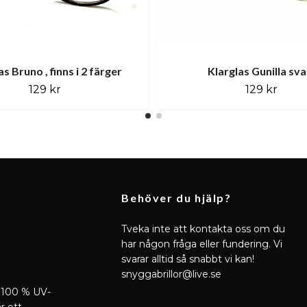
as Bruno , finns i 2 färger
Klarglas Gunilla sva
129 kr
129 kr
Behöver du hjälp?
Tveka inte att kontakta oss om du
har någon fråga eller fundering. Vi
svarar alltid så snabbt vi kan!
snyggabrillor@live.se
 100 % UV-