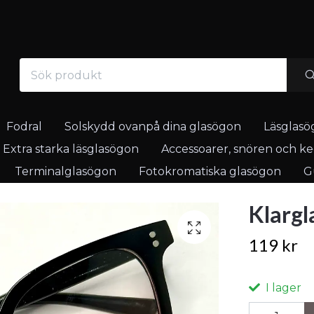
Fodral
Solskydd ovanpå dina glasögon
Läsglasö
Extra starka läsglasögon
Accessoarer, snören och ked
Terminalglasögon
Fotokromatiska glasögon
Gu
Klargl
119 kr
I lager