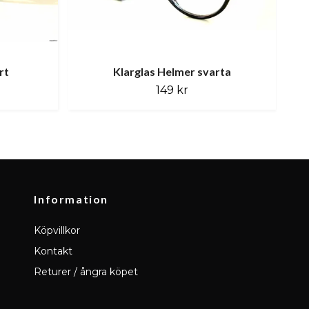
rt
Klarglas Helmer svarta
149 kr
Information
Köpvillkor
Kontakt
Returer / ångra köpet