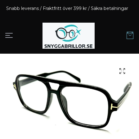
Snabb leverans / Fraktfritt över 399 kr / Säkra betalningar