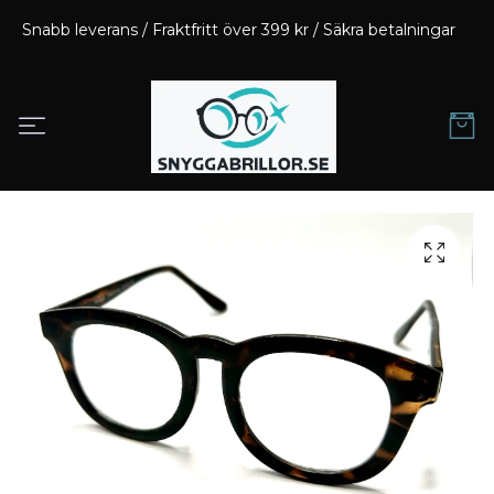
Snabb leverans / Fraktfritt över 399 kr / Säkra betalningar