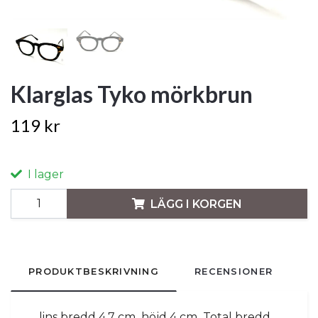
Klarglas Tyko mörkbrun
119 kr
I lager
LÄGG I KORGEN
PRODUKTBESKRIVNING
RECENSIONER
lins bredd 4,7 cm höjd 4 cm Total bredd