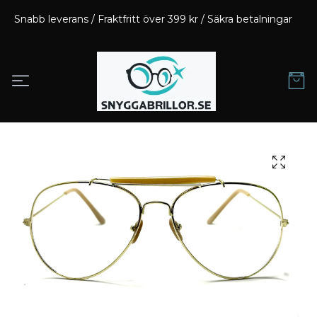
Snabb leverans / Fraktfritt över 399 kr / Säkra betalningar