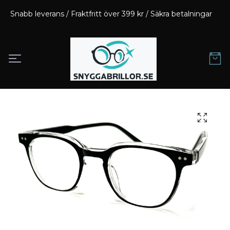
Snabb leverans / Fraktfritt över 399 kr / Säkra betalningar